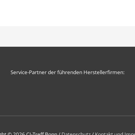
Service-Partner der führenden Herstellerfirmen:
ght © 2026
CI-Treff Bonn
/
Datenschutz
/
Kontakt und Im