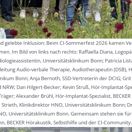
nd gelebte Inklusion: Beim CI-Sommerfest 2026 kamen Ver
en. Im Bild von links nach rechts: Raffaella Diana, Logop
logieassistentin, Universitätsklinikum Bonn; Patricia Lis
amleitung Audio-verbale Therapie, Audiotherapeutin (DSB),
linikum Bonn; Anja Bernoth, SSD-Vertreterin der DCIG; Grit
 NRW; Dan Hilgert-Becker; Kevin Struß, Hör-Implantat-Spe
-Träger; Alexander Brühl, Hör-Implantat-Spezialist, BECKER
 Strieth, Klinikdirektor HNO, Universitätsklinikum Bonn; Dr
 HNO, Universitätsklinikum Bonn. Gemeinsam stehen sie f
nn, BECKER Hörakustik, Selbsthilfe und der CI-Community