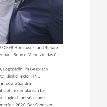
von BECKER Hörakustik, und Renate
haus Bonn e. V., nutzte das CI-
na, Logopädin, im Gespräch
stv. Klinikdirektor HNO,
onn, sowie Sandra
 steht exemplarisch für
nd zugleich persönlichen
merfest 2026. Der Sohn von