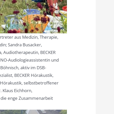
treter aus Medizin, Therapie,
ädin; Sandra Busacker,
ta, Audiotherapeutin, BECKER
 HNO-Audiologieassistentin und
 Böhnisch, aktiv im DSB-
zialist, BECKER Hörakustik,
 Hörakustik, selbstbetroffener
. Klaus Eichhorn,
ür die enge Zusammenarbeit
.