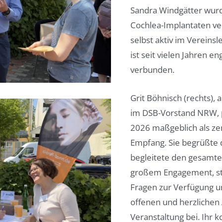
Sandra Windgätter wurd
Cochlea-Implantaten ver
selbst aktiv im Vereinsl
ist seit vielen Jahren e
verbunden.
Grit Böhnisch (rechts), 
im DSB-Vorstand NRW, 
2026 maßgeblich als ze
Empfang. Sie begrüßte 
begleitete den gesamte
großem Engagement, st
Fragen zur Verfügung u
offenen und herzliche
Veranstaltung bei. Ihr k